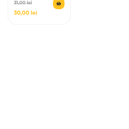
31,00
lei
*Prețul produsului conține…
30,00
lei