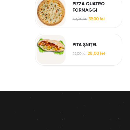
PIZZA QUATRO
FORMAGGI
39,00
lei
42,00
lei
PITA ȘNIȚEL
28,00
lei
29,00
lei