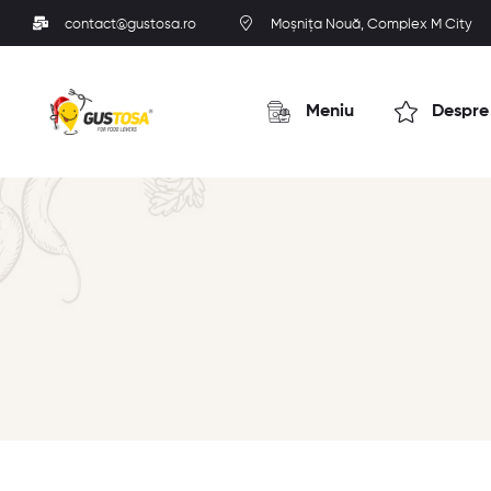
contact@gustosa.ro
Moșnița Nouă, Complex M City
Meniu
Despre