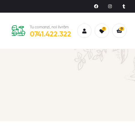
Tu comanzi, noi livrăm
1
0
0741.422.322