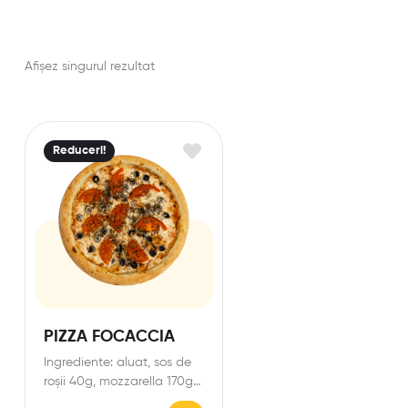
Afișez singurul rezultat
Reduceri!
PIZZA FOCACCIA
Ingrediente: aluat, sos de
roșii 40g, mozzarella 170g,
roșii 65g, busuioc 20g.