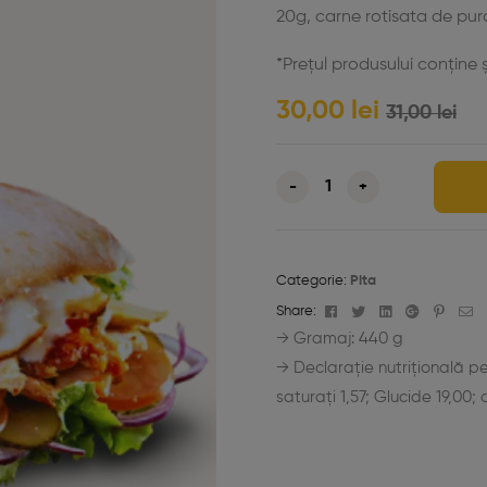
20g, carne rotisata de pur
*Prețul produsului conține ș
30,00
lei
31,00
lei
-
+
Categorie:
Pita
Facebook
Twitter
Linkedin
Google+
Pinter
E-
Share:
ma
→ Gramaj: 440 g
→ Declarație nutrițională per
saturați 1,57; Glucide 19,00; 