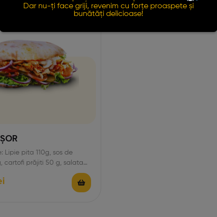
Dar nu-ți face griji, revenim cu forțe proaspete și
bunătăți delicioase!
IȘOR
: Lipie pita 110g, sos de
, cartofi prăjiti 50 g, salata
…
ei