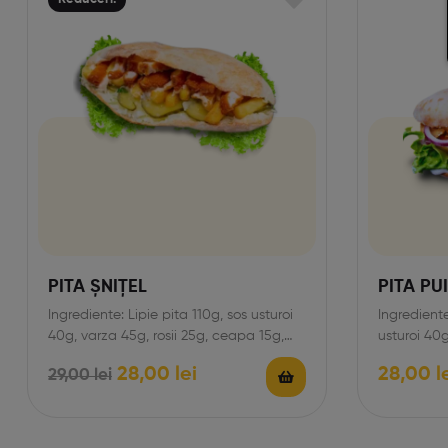
PITA ȘNIȚEL
PITA PU
Ingrediente: Lipie pita 110g, sos usturoi
Ingrediente
40g, varza 45g, rosii 25g, ceapa 15g,
usturoi 40g
castraveciori murati…
verde 35g,
28,00
lei
28,00
l
29,00
lei