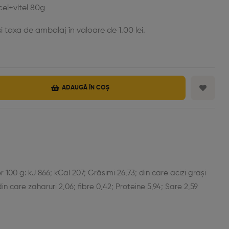
cel+vitel 80g
i taxa de ambalaj în valoare de 1.00 lei.
ADAUGĂ ÎN COȘ
est
il
 100 g: kJ 866; kCal 207; Grăsimi 26,73; din care acizi grași
din care zaharuri 2,06; fibre 0,42; Proteine 5,94; Sare 2,59