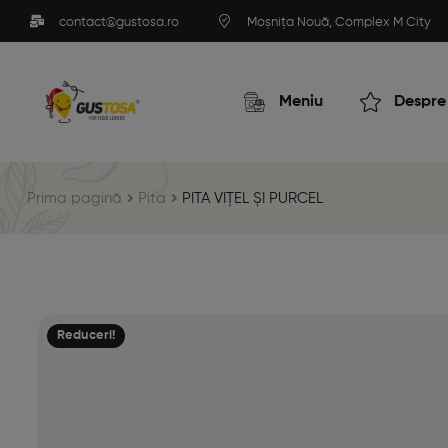
contact@gustosa.ro
Moșnița Nouă, Complex M City
Meniu
Despre
Prima pagină
Pita
PITA VIȚEL ȘI PURCEL
Reduceri!