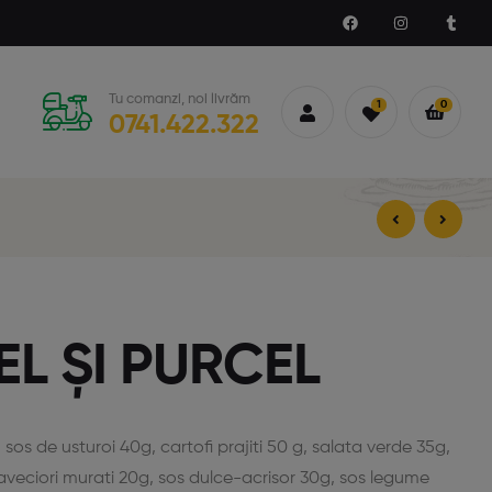
Tu comanzi, noi livrăm
1
0
0741.422.322
28,00
28,00
lei
lei
29,00
lei
EL ȘI PURCEL
, sos de usturoi 40g, cartofi prajiti 50 g, salata verde 35g,
raveciori murati 20g, sos dulce-acrisor 30g, sos legume