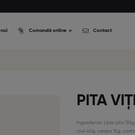
 noi
Comandă online
Contact
PITA VIȚ
Ingrediente: Lipie pita 110g
rosii 40g, ceapa 15g, cast