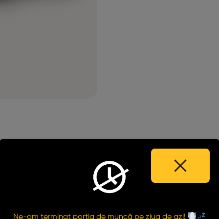
PRODUSE SIMILARE
Ne-am terminat porția de muncă pe ziua de azi!