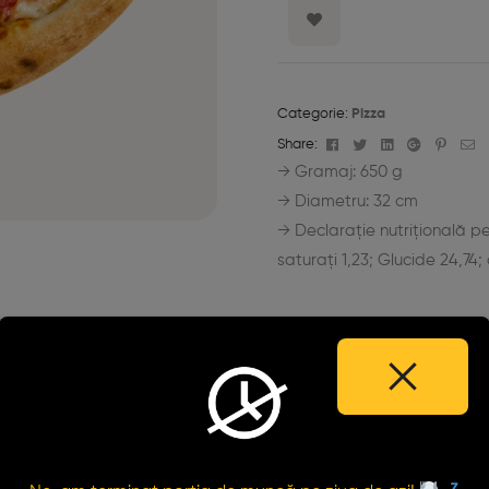
Categorie:
Pizza
Facebook
Twitter
Linkedin
Google+
Pinter
E-
Share:
ma
→ Gramaj: 650 g
→ Diametru: 32 cm
→ Declarație nutrițională per
saturați 1,23; Glucide 24,74;
PRODUSE SIMILARE