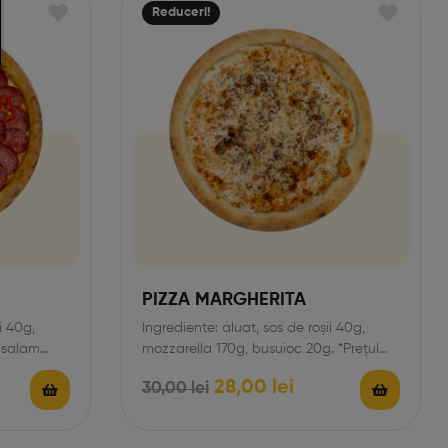
Reduceri!
PIZZA MARGHERITA
i 40g,
Ingrediente: aluat, sos de roșii 40g,
 salam
mozzarella 170g, busuioc 20g. *Prețul
produsului conține și taxa…
28,00
lei
30,00
lei