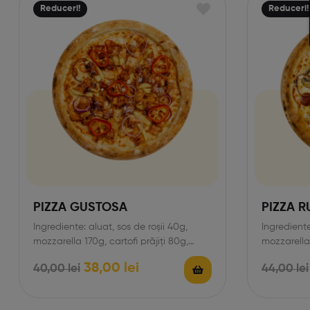
Reduceri!
Reduceri!
PIZZA GUSTOSA
PIZZA 
Ingrediente: aluat, sos de roșii 40g,
Ingrediente
mozzarella 170g, cartofi prăjiți 80g,
mozzarella
carne rotisată (puișor/vitel&purcel)
g, măsline
38,00
lei
40,00
lei
44,00
lei
120gr,…