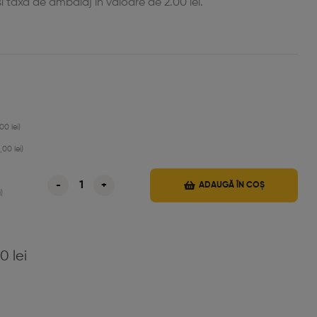
și taxa de ambalaj în valoare de 2.00 lei.
,00
lei
)
3,00
lei
)
-
+
ADAUGĂ ÎN COȘ
i
)
00
lei