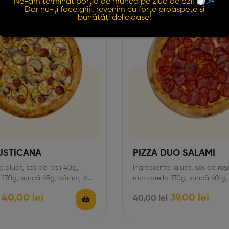
Ne-am terminat porția de muncă pe ziua de azi!
Reduceri!
Dar nu-ți face griji, revenim cu forțe proaspete și
bunătăți delicioase!
RUSTICANA
PIZZA DUO SALAMI
: aluat, sos de roșii 40g,
Ingrediente: aluat, sos de roși
 170g, șuncă 65g, cârnați 60
mozzarella 170g, șuncă 60 g,
 50g,…
picant 70g, salam…
40,00
lei
39,00
lei
40,00
lei