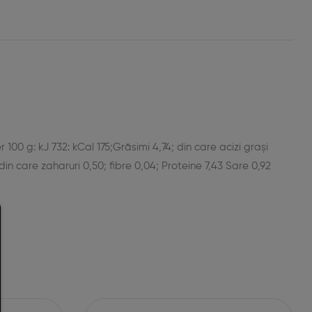
est
il
 100 g: kJ 732: kCal 175;Grăsimi 4,74; din care acizi grași
 din care zaharuri 0,50; fibre 0,04; Proteine 7,43 Sare 0,92