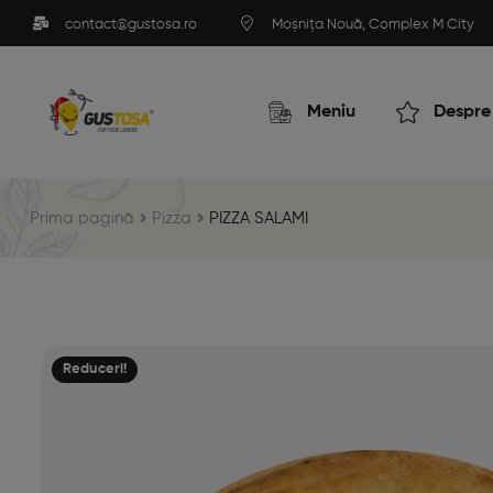
contact@gustosa.ro
Moșnița Nouă, Complex M City
Meniu
Despre
Prima pagină
Pizza
PIZZA SALAMI
Reduceri!