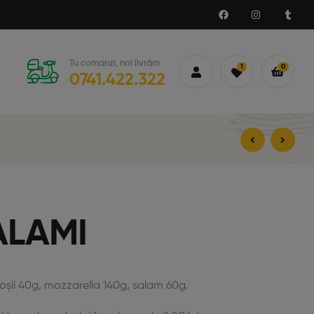
Tu comanzi, noi livrăm
1
0
0741.422.322
37,00
lei
38,00
lei
36,00
lei
37,00
lei
ALAMI
roșii 40g, mozzarella 140g, salam 60g.