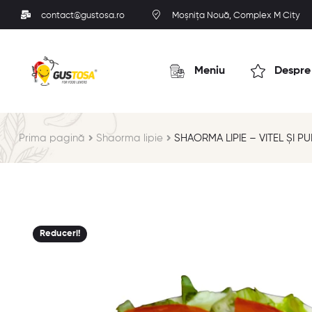
contact@gustosa.ro
Moșnița Nouă, Complex M City
Meniu
Despre
Prima pagină
Shaorma lipie
SHAORMA LIPIE – VITEL ȘI P
Reduceri!