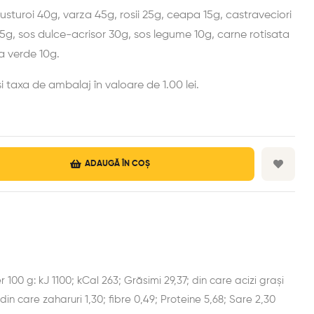
s usturoi 40g, varza 45g, rosii 25g, ceapa 15g, castraveciori
 85g, sos dulce-acrisor 30g, sos legume 10g, carne rotisata
ta verde 10g.
i taxa de ambalaj în valoare de 1.00 lei.
ADAUGĂ ÎN COȘ
est
il
 100 g: kJ 1100; kCal 263; Grăsimi 29,37; din care acizi grași
 din care zaharuri 1,30; fibre 0,49; Proteine 5,68; Sare 2,30