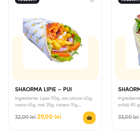
SHAORMA LIPIE – PUI
SHAORMA
Ingrediente: Lipie 110g, sos usturoi 40g,
Ingrediente
varza 45g, rosii 25g, ceapa 15g,
prăjiți 85 g
castraveciori murati 20g,…
29,00
lei
32,00
lei
33,00
lei