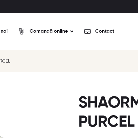
 noi
Comandă online
Contact
URCEL
SHAORMA
PURCEL