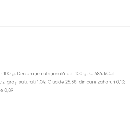
est
il
r 100 g: Declarație nutrițională per 100 g: kJ 686: kCal
izi grași saturați 1,04; Glucide 25,58; din care zaharuri 0,13;
re 0,89