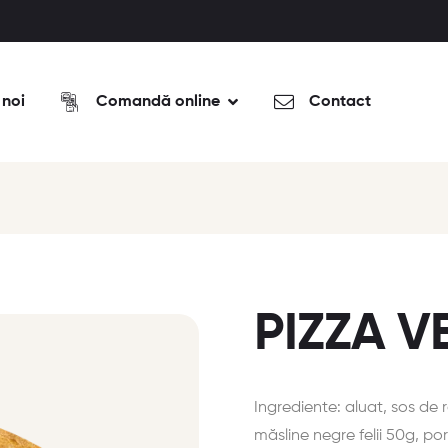
 noi
Comandă online
Contact
PIZZA 
Ingrediente: aluat, sos de 
măsline negre felii 50g, p