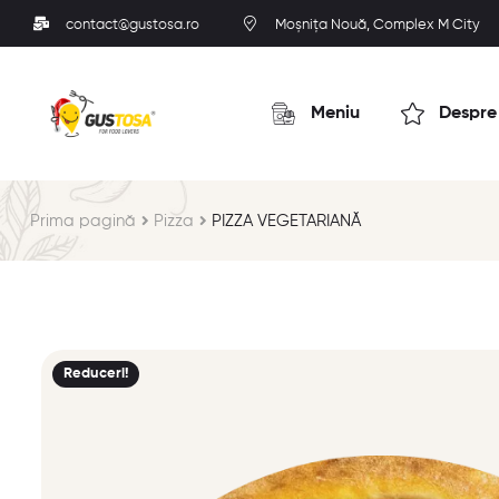
contact@gustosa.ro
Moșnița Nouă, Complex M City
Meniu
Despre
Prima pagină
Pizza
PIZZA VEGETARIANĂ
Reduceri!