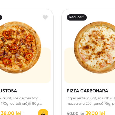
Reduceri!
GUSTOSA
PIZZA CARBONARA
: aluat, sos de roșii 40g,
Ingrediente: aluat, sos alb 40
170g, cartofi prăjiți 80g,
mozzarella 290, șuncă 75g, 
ată (puișor/vitel&purcel)
30g. *Prețul produsului conțin
38,00
lei
39,00
lei
40,00
lei