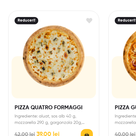
Reduceri!
Reduceri!
PIZZA QUATRO FORMAGGI
PIZZA 
Ingrediente: aluat, sos alb 40 g,
Ingrediente
mozzarella 290 g, gorgonzola 20g,
mozzarella 
parmezan 30g. *Prețul produsului…
carne rotis
39,00
lei
42,00
lei
40,00
lei
120gr,…