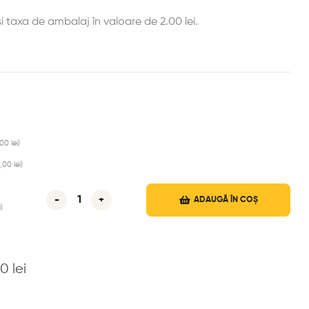
și taxa de ambalaj în valoare de 2.00 lei.
,00
lei
)
3,00
lei
)
-
+
ADAUGĂ ÎN COȘ
i
)
00
lei