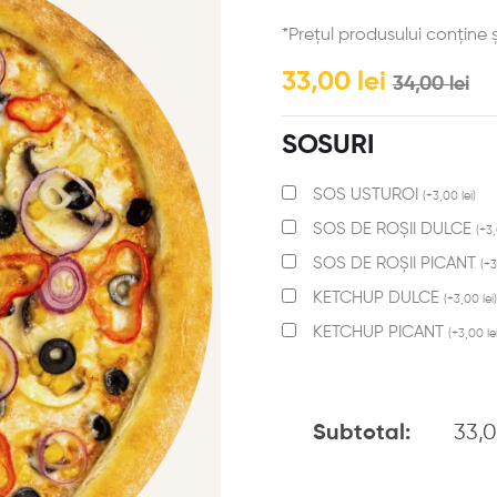
*Prețul produsului conține 
33,00
lei
34,00
lei
SOSURI
SOS USTUROI
(
+
3,00
lei
)
SOS DE ROȘII DULCE
(
+
3
SOS DE ROȘII PICANT
(
+
KETCHUP DULCE
(
+
3,00
lei
)
KETCHUP PICANT
(
+
3,00
le
33,
Subtotal: