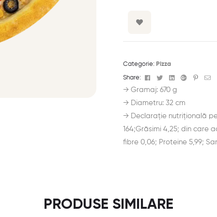
Categorie:
Pizza
Facebook
Twitter
Linkedin
Google+
Pinter
E-
Share:
ma
→ Gramaj: 670 g
→ Diametru: 32 cm
→ Declarație nutrițională pe
164;Grăsimi 4,25; din care ac
fibre 0,06; Proteine 5,99; Sa
PRODUSE SIMILARE