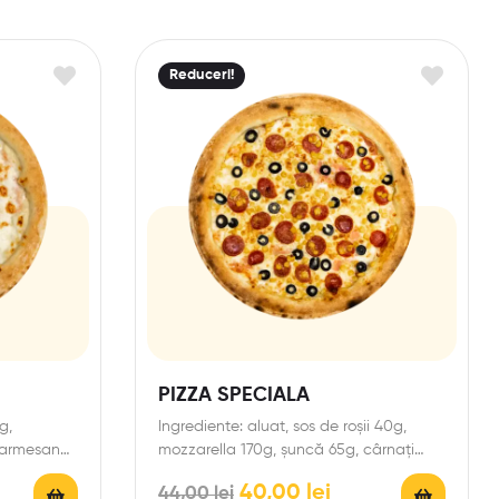
Reduceri!
PIZZA SPECIALA
g,
Ingrediente: aluat, sos de roșii 40g,
parmesan
mozzarella 170g, șuncă 65g, cârnați
e și…
60g, măsline 50g, porumb…
40,00
lei
44,00
lei