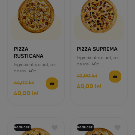
PIZZA
PIZZA SUPREMA
RUSTICANA
Ingrediente: aluat, sos
de roșii 40g,
Ingrediente: aluat, sos
mozzarella 170g,
de roșii 40g,
42,00
lei
șuncă 65g, cârnați 60
mozzarella 170g,
44,00
lei
g, măsline 50g,…
șuncă 65g, cârnați 60
40,00
lei
g, măsline 50g,…
40,00
lei
Reduceri!
Reduceri!