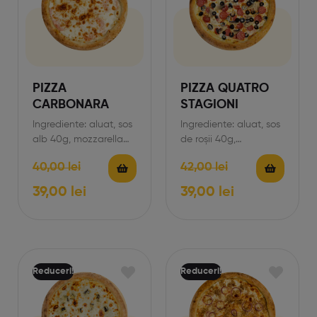
PIZZA
PIZZA QUATRO
CARBONARA
STAGIONI
Ingrediente: aluat, sos
Ingrediente: aluat, sos
alb 40g, mozzarella
de roșii 40g,
290, șuncă 75g,
mozzarella 170g,
40,00
lei
42,00
lei
parmesan 30g. *Prețul
șuncă 65g, cârnați
produsului conține și…
60g, ciuperci 50g,
39,00
lei
39,00
lei
măsline…
Reduceri!
Reduceri!