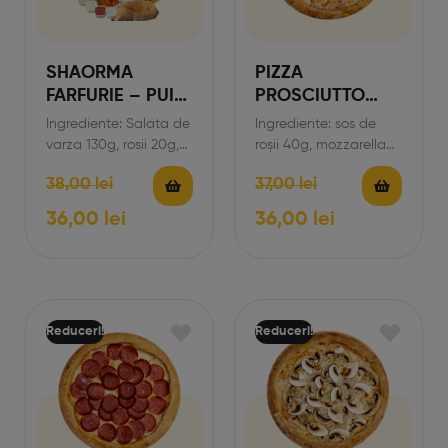
SHAORMA
PIZZA
FARFURIE – PUI
PROSCIUTTO
MAXX
COTO CU
Ingrediente: Salata de
Ingrediente: sos de
PORUMB
varza 130g, rosii 20g,
roșii 40g, mozzarella
ceapa 15g,
170g, șuncă 75g,
38,00
lei
37,00
lei
castraveciori murati
porumb dulce 30g.
20g, salata verde 20g,
*Prețul produsului
36,00
lei
36,00
lei
…
conține…
Reduceri!
Reduceri!