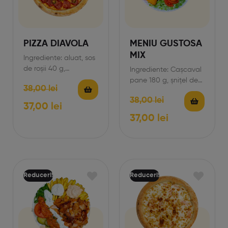
PIZZA DIAVOLA
MENIU GUSTOSA
MIX
Ingrediente: aluat, sos
de roșii 40 g,
Ingrediente: Cașcaval
mozzarella 170g,
pane 180 g, șnițel de
38,00
lei
salam picant 60g,
pui 120g, cartofi prăjiți
38,00
lei
ardei iute 20g.…
150 g, salată de…
37,00
lei
37,00
lei
Reduceri!
Reduceri!