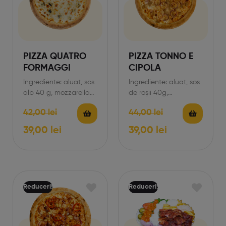
PIZZA QUATRO
PIZZA TONNO E
FORMAGGI
CIPOLA
Ingrediente: aluat, sos
Ingrediente: aluat, sos
alb 40 g, mozzarella
de roșii 40g,
290 g, gorgonzola
mozzarella 170g, ton
42,00
lei
44,00
lei
20g, parmezan 30g.
120g, ceapă rosie 30g.
*Prețul produsului…
*Prețul produsului…
39,00
lei
39,00
lei
Reduceri!
Reduceri!