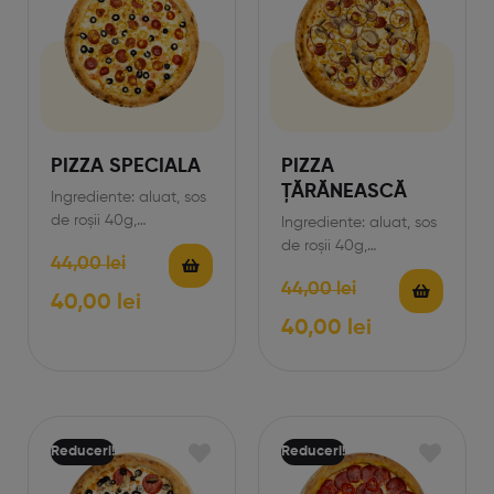
PIZZA SPECIALA
PIZZA
ȚĂRĂNEASCĂ
Ingrediente: aluat, sos
de roșii 40g,
Ingrediente: aluat, sos
mozzarella 170g,
de roșii 40g,
44,00
lei
șuncă 65g, cârnați
mozzarella 170g,
44,00
lei
60g, măsline 50g,
șuncă 65g, cârnați
40,00
lei
porumb…
60g, ciuperci 50 g,…
40,00
lei
Reduceri!
Reduceri!