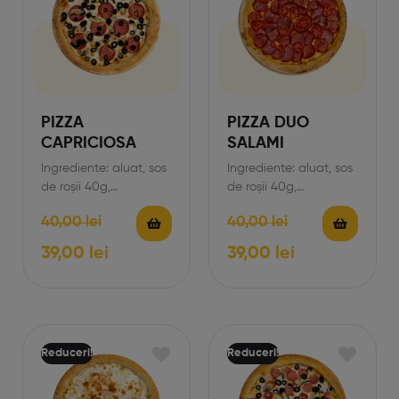
PIZZA
PIZZA DUO
CAPRICIOSA
SALAMI
Ingrediente: aluat, sos
Ingrediente: aluat, sos
de roșii 40g,
de roșii 40g,
mozzarella 170g,
mozzarella 170g,
40,00
lei
40,00
lei
șuncă 65g, salam 60g,
șuncă 60 g, salam
ciuperci 50g, măsline…
picant 70g, salam…
39,00
lei
39,00
lei
Reduceri!
Reduceri!